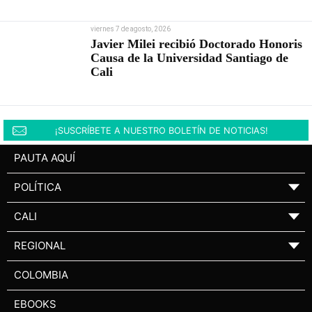
viernes 7 de agosto, 2026
Javier Milei recibió Doctorado Honoris
Causa de la Universidad Santiago de
Cali
¡SUSCRÍBETE A NUESTRO BOLETÍN DE NOTICIAS!
PAUTA AQUÍ
POLÍTICA
▼
CALI
▼
REGIONAL
▼
COLOMBIA
EBOOKS