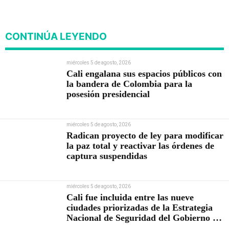
Seguridad del Gobierno de
Abelardo De la Espriella
CONTINÚA LEYENDO
miércoles 5 de agosto, 2026
Cali engalana sus espacios públicos con
la bandera de Colombia para la
posesión presidencial
miércoles 5 de agosto, 2026
Radican proyecto de ley para modificar
la paz total y reactivar las órdenes de
captura suspendidas
miércoles 5 de agosto, 2026
Cali fue incluida entre las nueve
ciudades priorizadas de la Estrategia
Nacional de Seguridad del Gobierno de
Abelardo De la Espriella