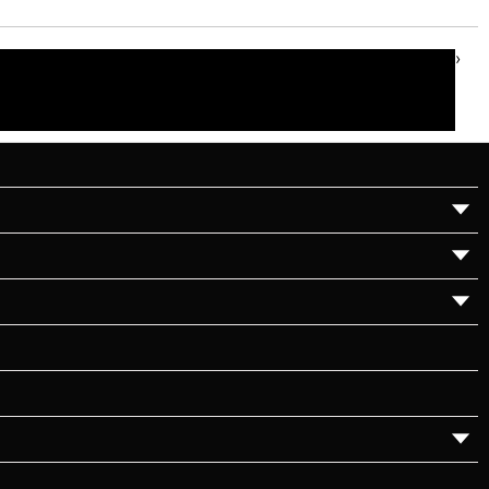
›
▼
▼
▼
▼