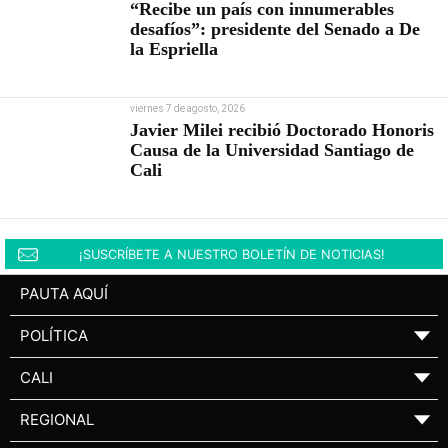
“Recibe un país con innumerables
desafíos”: presidente del Senado a De
la Espriella
viernes 7 de agosto, 2026
Javier Milei recibió Doctorado Honoris
Causa de la Universidad Santiago de
Cali
¡SUSCRÍBETE A NUESTRO BOLETÍN DE NOTICIAS!
PAUTA AQUÍ
POLÍTICA
▼
CALI
▼
REGIONAL
▼