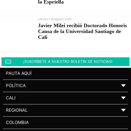
la Espriella
viernes 7 de agosto, 2026
Javier Milei recibió Doctorado Honoris
Causa de la Universidad Santiago de
Cali
¡SUSCRÍBETE A NUESTRO BOLETÍN DE NOTICIAS!
PAUTA AQUÍ
POLÍTICA
▼
CALI
▼
REGIONAL
▼
COLOMBIA